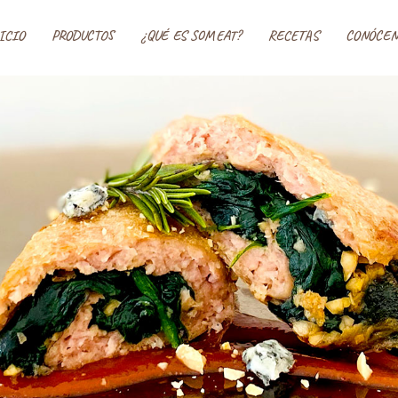
 ソミート(SoMeat)
ICIO
PRODUCTOS
¿QUÉ ES SOMEAT?
RECETAS
CONÓCEN