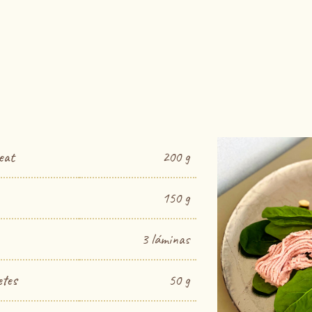
eat
200 g
150 g
3 láminas
etes
50 g