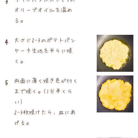
3
オリーブオイルを温め
る。
大さじ2-3のポテトパン
4
ケーキ生地を平らに焼
く。
両面に薄く焼き色が付く
5
まで焼く。(1分半くら
い)
2-3枚焼けたら、皿にあ
げる。