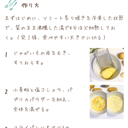
作り方
まずはじめに、ソミート炙り焼きを冷凍した状態
で、袋のまま沸騰した湯で4分ほど加熱してお
く。（完了後、食べやすい大きさに切る）
じゃがいもの皮をむき、
1
すりおろす。
小麦粉と塩コショウ、パ
2
プリカパウダーを加え、
全体を混ぜる。
フライパンに大さじ3の