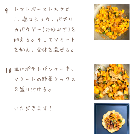
トマトペースト大さじ
9
1、塩コショウ、パプリ
カパウダー(お好みで)を
加える。そしてソミート
を加え、全体を混ぜる。
皿にポテトパンケーキ、
10
ソミートの野菜ミックス
を盛り付ける。
いただきます！