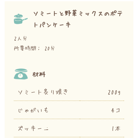
ソミートと野菜ミックスのポテ
トパンケーキ
2人分
所要時間： 20分
材料
ソミート炙り焼き
200g
じゃがいも
4コ
ズッキーニ
1本