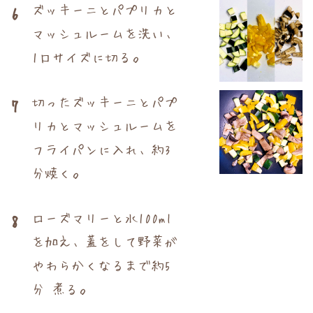
ズッキーニとパプリカと
6
マッシュルームを洗い、
1口サイズに切る。
切ったズッキーニとパプ
7
リカとマッシュルームを
フライパンに入れ、約3
分焼く。
ローズマリーと水100ml
8
を加え、蓋をして野菜が
やわらかくなるまで約5
分 煮る。