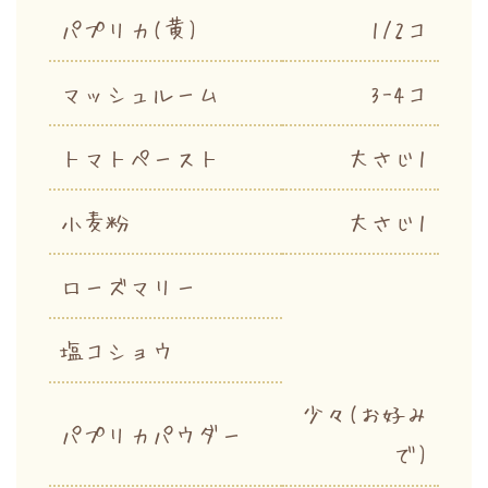
パプリカ(黄)
1/2コ
マッシュルーム
3-4コ
トマトペースト
大さじ1
小麦粉
大さじ1
ローズマリー
塩コショウ
少々(お好み
パプリカパウダー
で)