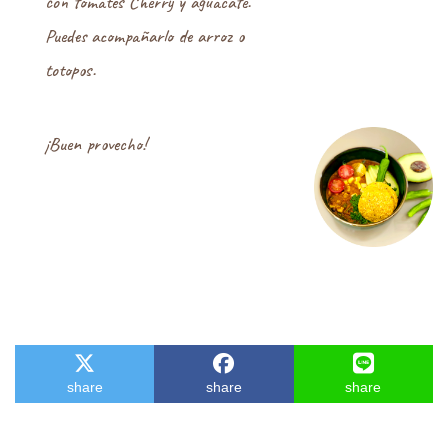
con tomates Cherry y aguacate.
Puedes acompañarlo de arroz o
totopos.
¡Buen provecho!
share
share
share